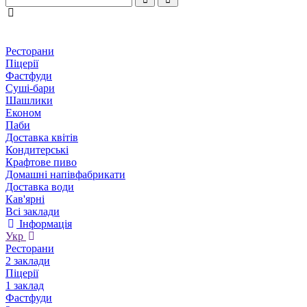
Ресторани
Піцерії
Фастфуди
Суші-бари
Шашлики
Економ
Паби
Доставка квітів
Кондитерські
Крафтове пиво
Домашні напівфабрикати
Доставка води
Кав'ярні
Всі заклади
Інформація
Укр
Ресторани
2 заклади
Піцерії
1 заклад
Фастфуди