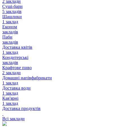
2 заклади
Суші-бари
5 закладів
Шашлики
1 заклад
Економ
закладів
Паби
закладів
Доставка квітів
1 заклад
Кондитерські
закладів
Крафтове пиво
2 заклади
Домашні напівфабрикати
1 заклад
Доставка води
1 заклад
Кав'ярні
1 заклад
Доставка продуктів
Всі заклади