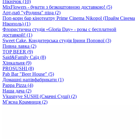
Пікнічок (10)
MixFlowers - букети з безкоштовною доставкою! (5)
Арт-паб "уРодина" піца (2)
Поп-корн бар кінотеатру Prime Cinema Nikopol (Прайм Сінема
Нікополь) (1)
Флористична студія «Gloriа Day» - розы с бесплатной
доставкой! (1)
Sweet Cake. Кондитерська студія Ірини Попової (3)
Пивна лавка (2)
TOP BEER (9)
Said&Family Саїд (8)
Хінкальня (9)
PROSUSHI (8)
Pab Bar "Beer House" (5)
Домашні напівфабрикати (1)
Pappa Pizza (4)
Наша дача (2)
Vkusnyye SUSHI (Смачні Суші) (2)
М`ясна Крамниця (2)