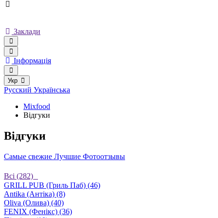
Заклади
Інформація
Укр
Русский
Українська
Mixfood
Відгуки
Відгуки
Самые свежие
Лучшие
Фотоотзывы
Bсі (282)
GRILL PUB (Гриль Паб) (46)
Antika (Антіка) (8)
Oliva (Олива) (40)
FENIX (Фенікс) (36)