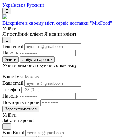
Українська
Русский
Відкрийте в своєму місті сервіс доставки "MixFood"
Увійти
Я постійний клієнт
Я новий клієнт
Ваш email
Пароль
Увійти
Забули пароль?
Увійти використовуючи соцмережу
Ваше Iм'я
Ваш email
Телефон
Пароль
Повторіть пароль
Зареєструватися
Увійти
Забули пароль?
Ваш Email