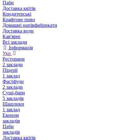
Паби
Доставка квітів
Кондитерські
Крафтове пиво
Домашні напівфабрикати
Доставка води
Кав'ярні
Всі заклади
Інформація
Укр
Ресторани
2 заклади
Піцерії
1 заклад
Фастфуди
2 заклади
Суші-бари
5 закладів
Шашлики
1 заклад
Економ
закладів
Паби
закладів
Доставка квітів