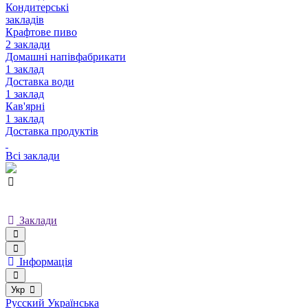
Кондитерські
закладів
Крафтове пиво
2 заклади
Домашні напівфабрикати
1 заклад
Доставка води
1 заклад
Кав'ярні
1 заклад
Доставка продуктів
Всі заклади
Заклади
Інформація
Укр
Русский
Українська