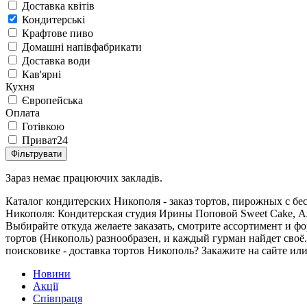
Доставка квітів
Кондитерські
Крафтове пиво
Домашні напівфабрикати
Доставка води
Кав'ярні
Кухня
Європейська
Оплата
Готівкою
Приват24
Фільтрувати
Зараз немає працюючих закладів.
Каталог кондитерских Никополя - заказ тортов, пирожных с бе
Никополя: Кондитерская студия Ирины Поповой Sweet Cake, Але
Выбирайте откуда желаете заказать, смотрите ассортимент и фо
тортов (Никополь) разнообразен, и каждый гурман найдет своё
поисковике - доставка тортов Никополь? Закажите на сайте или
Новини
Акції
Співпраця