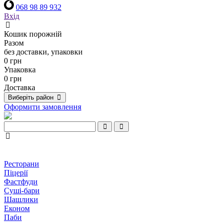
068 98 89 932
Вхід
Кошик порожній
Разом
без доставки, упаковки
0 грн
Упаковка
0 грн
Доставка
Виберіть район
Оформити замовлення
Ресторани
Піцерії
Фастфуди
Суші-бари
Шашлики
Економ
Паби