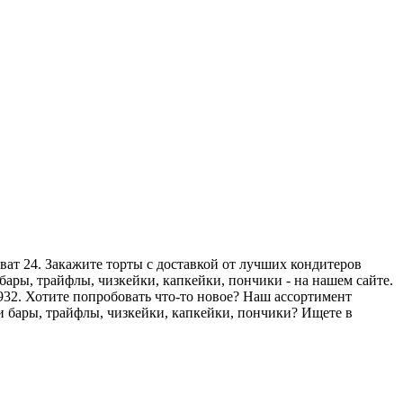
ват 24. Закажите торты с доставкой от лучших кондитеров
ары, трайфлы, чизкейки, капкейки, пончики - на нашем сайте.
9 932. Хотите попробовать что-то новое? Наш ассортимент
и бары, трайфлы, чизкейки, капкейки, пончики? Ищете в