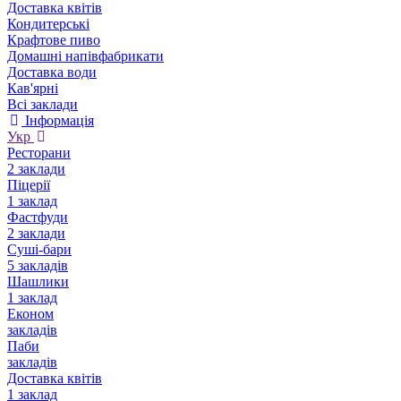
Доставка квітів
Кондитерські
Крафтове пиво
Домашні напівфабрикати
Доставка води
Кав'ярні
Всі заклади
Інформація
Укр
Ресторани
2 заклади
Піцерії
1 заклад
Фастфуди
2 заклади
Суші-бари
5 закладів
Шашлики
1 заклад
Економ
закладів
Паби
закладів
Доставка квітів
1 заклад