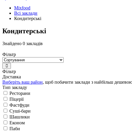
Mixfood
Всі заклади
Кондитерські
Кондитерські
Знайдено 0 закладів
Фільтр
Фільтр
Доставка
Виберіть ваш район
, щоб побачити заклади з найбільш дешево
Тип закладу
Ресторани
Піцерії
Фастфуди
Суші-бари
Шашлики
Економ
Паби