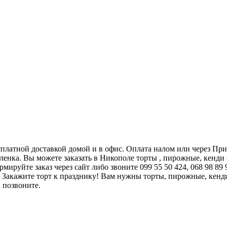
сплатной доставкой домой и в офис. Оплата налом или через При
нка. Вы можете заказать в Никополе торты , пирожные, кенди б
рмируйте заказ через сайт либо звоните 099 55 50 424, 068 98 8
. Закажите торт к празднику! Вам нужны торты, пирожные, кенд
 позвоните.