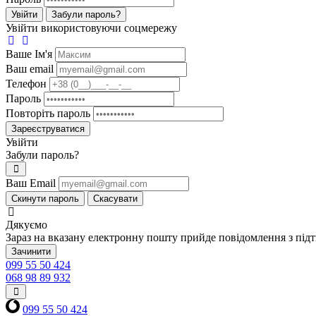
Увійти
Забули пароль?
Увійти використовуючи соцмережу
Ваше Iм'я
Ваш email
Телефон
Пароль
Повторіть пароль
Зареєструватися
Увійти
Забули пароль?
Ваш Email
Скинути пароль
Скасувати
Дякуємо
Зараз на вказану електронну пошту прийде повідомлення з під
Зачинити
099 55 50 424
068 98 89 932
099 55 50 424