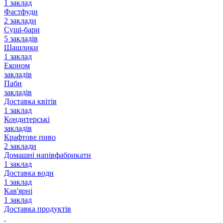
1 заклад
Фастфуди
2 заклади
Суші-бари
5 закладів
Шашлики
1 заклад
Економ
закладів
Паби
закладів
Доставка квітів
1 заклад
Кондитерські
закладів
Крафтове пиво
2 заклади
Домашні напівфабрикати
1 заклад
Доставка води
1 заклад
Кав'ярні
1 заклад
Доставка продуктів