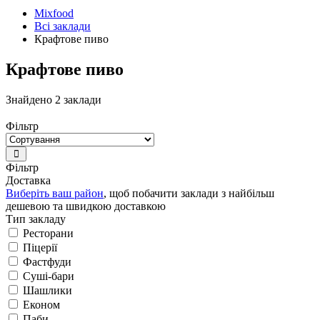
Mixfood
Всі заклади
Крафтове пиво
Крафтове пиво
Знайдено 2 заклади
Фільтр
Фільтр
Доставка
Виберіть ваш район
, щоб побачити заклади з найбільш
дешевою та швидкою доставкою
Тип закладу
Ресторани
Піцерії
Фастфуди
Суші-бари
Шашлики
Економ
Паби