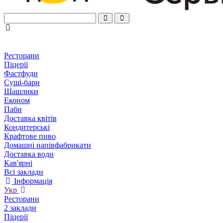
Ресторани
Піцерії
Фастфуди
Суші-бари
Шашлики
Економ
Паби
Доставка квітів
Кондитерські
Крафтове пиво
Домашні напівфабрикати
Доставка води
Кав'ярні
Всі заклади
Інформація
Укр
Ресторани
2 заклади
Піцерії