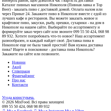
Виберіть район
, щоб дізнатися час і вартість доставки
Каталог пивных магазинов Никополя (Пивная лавка и Top
Beer) - заказать пиво с доставкой домой. Оплата налом или
через Приват 24. Закажите пиво в Никополе вместе с едой из
лучших кафе и ресторанов. Вы можете заказать живое и
крафтовое пиво, закуски, рыбу, орешки, сухарики - на дом в
Никополе на нашем сайте. Выбирайте по ассортименту и
формируйте заказ через сайт или звоните 099 55 50 424, 068 98
89 932. Хотите попробовать что-то новое? Наш ассортимент
разнообразен, и каждый найдет своё. Доставка пива в
Никополе еще не была такой простой! Вам нужна доставка
пива? Ищете в поисковике - доставка пива Никополь?
Закажите на сайте или позвоните.
Новини
Акції
Співпраця
Франчайзинг
Про нас
Контакти
Угода користувача.
© 2026 MixFood. Всі права захищені
099 55 50 424, 068 98 89 932
Мы в Facebook
Мы в Instagram
Мы в Viber