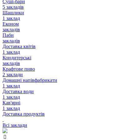
Суші-бари
5 закладів
Шашлики
1 заклад
Економ
закладів
Паби
закладів
Доставка квітів
1 заклад
Кондитерські
закладів
Крафтове пиво
2 заклади
Домашні напівфабрикати
1 заклад
Доставка води
1 заклад
Кав'ярні
1 заклад
Доставка продуктів
Всі заклади