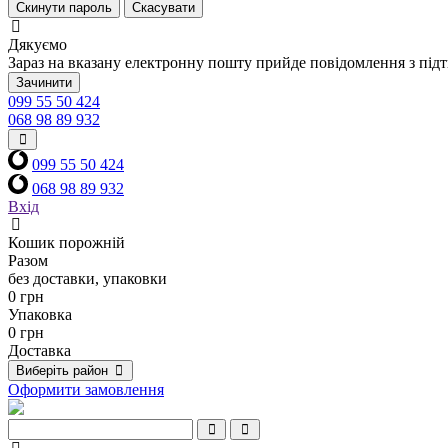
Скинути пароль
Скасувати
Дякуємо
Зараз на вказану електронну пошту прийде повідомлення з під
Зачинити
099 55 50 424
068 98 89 932
099 55 50 424
068 98 89 932
Вхід
Кошик порожній
Разом
без доставки, упаковки
0 грн
Упаковка
0 грн
Доставка
Виберіть район
Оформити замовлення