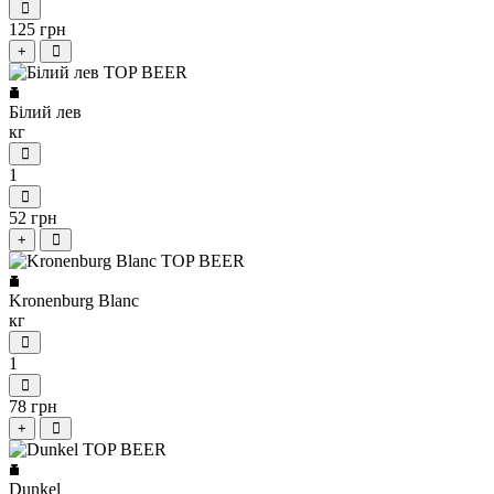
125 грн
+
Білий лев
кг
1
52 грн
+
Kronenburg Blanc
кг
1
78 грн
+
Dunkel