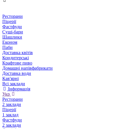
Ресторани
Піцерії
Фастфуди
Суші-бари
Шашлики
Економ
Паби
Доставка квітів
Кондитерські
Крафтове пиво
Домашні напівфабрикати
Доставка води
Кав'ярні
Всі заклади
Інформація
Укр
Ресторани
2 заклади
Піцерії
1 заклад
Фастфуди
2 заклади