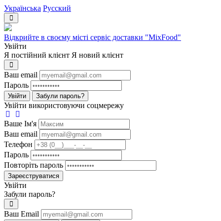
Українська
Русский
Відкрийте в своєму місті сервіс доставки "MixFood"
Увійти
Я постійний клієнт
Я новий клієнт
Ваш email
Пароль
Увійти
Забули пароль?
Увійти використовуючи соцмережу
Ваше Iм'я
Ваш email
Телефон
Пароль
Повторіть пароль
Зареєструватися
Увійти
Забули пароль?
Ваш Email