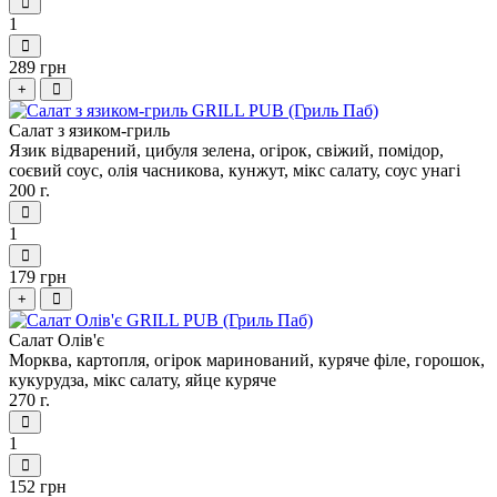
1
289 грн
+
Салат з язиком-гриль
Язик відварений, цибуля зелена, огірок, свіжий, помідор,
соєвий соус, олія часникова, кунжут, мікс салату, соус унагі
200 г.
1
179 грн
+
Салат Олів'є
Морква, картопля, огірок маринований, куряче філе, горошок,
кукурудза, мікс салату, яйце куряче
270 г.
1
152 грн