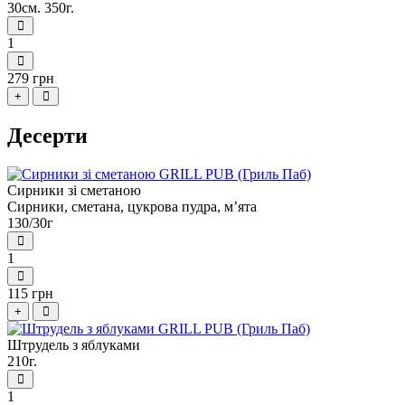
30см. 350г.
1
279 грн
+
Десерти
Сирники зi сметаною
Сирники, сметана, цукрова пудра, м’ята
130/30г
1
115 грн
+
Штрудель з яблуками
210г.
1