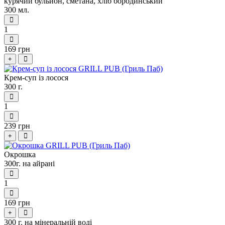
курячий бульйон, сметана, хліб бородинський
300 мл.
1
169 грн
+
Крем-суп із лосося
300 г.
1
239 грн
+
Окрошка
300г. на айрані
1
169 грн
+
300 г. на мінеральній воді