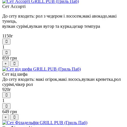
Сет Ассорті
До сету входить: рол з чедером і лососем,макі авокадо,макі
тунець,
вулкан сурімі,вулкан вугор та курка,цезар темпура
1150г
1
859 грн
+
Сет від шефа
До сету входить: макі огірок,макі лосось,вулкан креветка,рол
сурімі,чікер рол
920г
1
649 грн
+