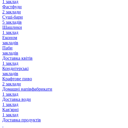
1 заклад
Фастфуди
2 заклади
Суші-бари
5 закладів
Шашлики
1 заклад
Економ
закладів
Паби
закладів
Доставка квітів
1 заклад
Кондитерські
закладів
Крафтове пиво
2 заклади
Домашні напівфабрикати
1 заклад
Доставка води
1 заклад
Кав'ярні
1 заклад
Доставка продуктів