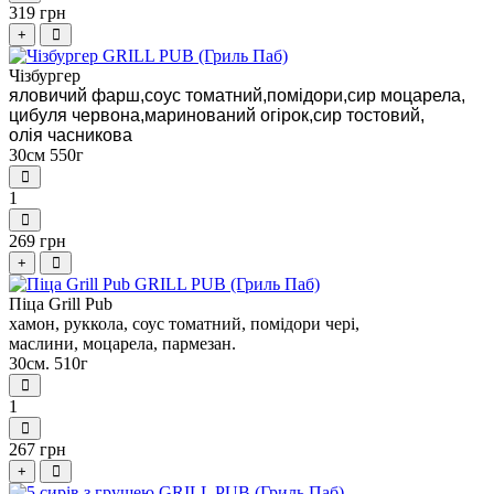
319 грн
+
Чізбургер
яловичий фарш,соус томатний,помідори,сир моцарела,
цибуля червона,маринований огірок,сир тостовий,
олія часникова
30см 550г
1
269 грн
+
Піца Grill Pub
хамон, руккола, соус томатний, помідори чері,
маслини, моцарела, пармезан.
30см. 510г
1
267 грн
+