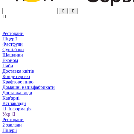
Ресторани
Піцерії
Фастфуди
Суші-бари
Шашлики
Економ
Паби
Доставка квітів
Кондитерські
Крафтове пиво
Домашні напівфабрикати
Доставка води
Кав'ярні
Всі заклади
Інформація
Укр
Ресторани
2 заклади
Піцерії