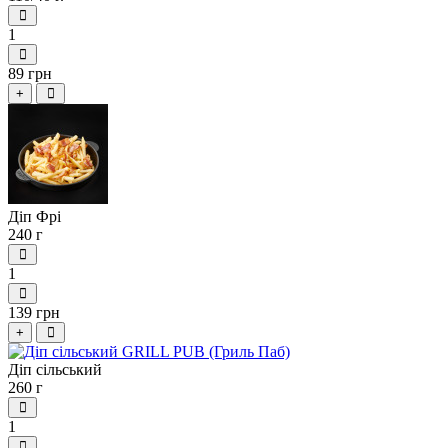
1
89 грн
+
Діп Фрі
240 г
1
139 грн
+
Діп сільський
260 г
1