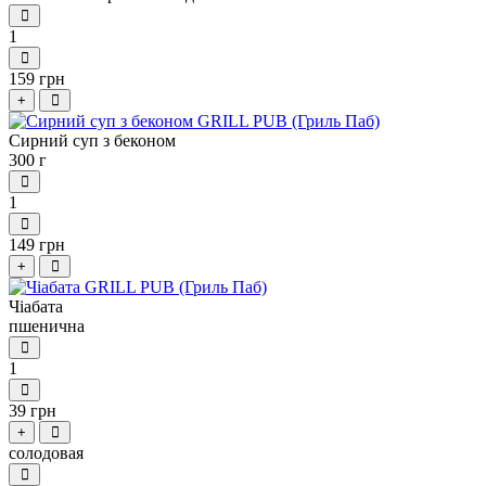
1
159 грн
+
Сирний суп з беконом
300 г
1
149 грн
+
Чіабата
пшенична
1
39 грн
+
солодовая