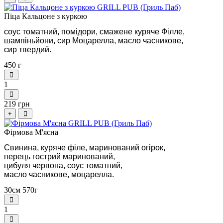
Піца Кальцоне з куркою
соус томатний, помідори, смажене куряче Філле, 
шампіньйони, сир Моцарелла, масло часникове, 
сир твердий.
450 г
1
219 грн
+
Фірмова М'ясна
Свинина, куряче філе, маринований огірок, 
перець гострий маринований, 
цибуля червона, соус томатний, 
масло часникове, моцарелла.
30см 570г
1