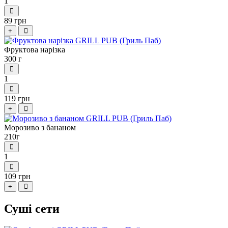
1
89 грн
+
Фруктова нарізка
300 г
1
119 грн
+
Морозиво з бананом
210г
1
109 грн
+
Суші сети