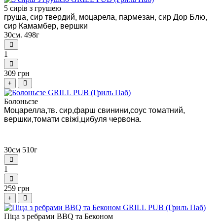
5 сирів з грушею
груша, сир твердий, моцарела, пармезан, сир Дор Блю,
сир Камамбер, вершки
30см. 498г
1
309 грн
+
Болоньєзе
Моцарелла,тв. сир,фарш свинини,соус томатний,
вершки,томати свіжі,цибуля червона.
30см 510г
1
259 грн
+
Піца з ребрами BBQ та Беконом