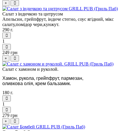
+
Салат з індичкою та цитрусом
Апельсин, грейпфрут, індиче стегно, соус ягідний, мікс
салату,помiдор чери,кунжут.
290 г.
1
249 грн
+
Салат с хамоном и руколой.
Хамон, рукола, грейпфрут, пармезан, 
оливкова олія, крем бальзамик.
180 г.
1
279 грн
+