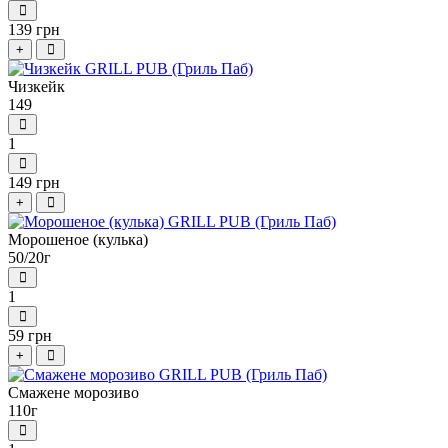
139 грн
+
Чизкейк
149
1
149 грн
+
Морошеное (кулька)
50/20г
1
59 грн
+
Смажене морозиво
110г