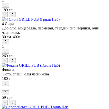
1
189 грн
+
4 Сири
Дор блю, моцарелла, пармезан, твердий сир, вершки, олiя
часникова.
30 см. 400г.
1
269 грн
+
Фокача
Тісто, спеції, олія часникова
180 г
1
59 грн
+