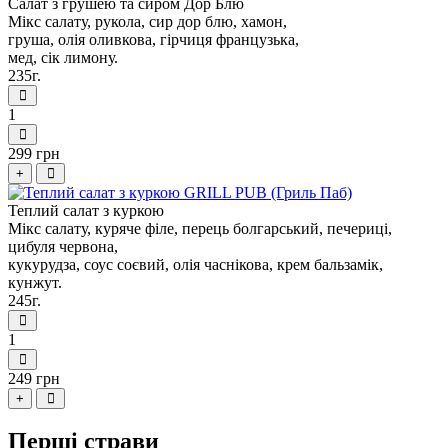
Салат з грушею та сиром Дор Блю
Мікс салату, рукола, сир дор блю, хамон,
груша, олія оливкова, гірчиця французька,
мед, сік лимону.
235г.
1
299 грн
+
Теплий салат з куркою
Мікс салату, куряче філе, перець болгарський, печериці,
цибуля червона,
кукурудза, соус соєвий, олія часнікова, крем бальзамік,
кунжут.
245г.
1
249 грн
+
Перші страви