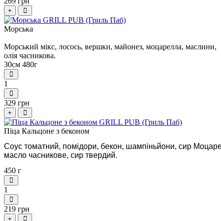
269 грн
+
Морська
Морський мікс, лосось, вершки, майонез, моцарелла, маслини,
олія часникова.
30см 480г
1
329 грн
+
Піца Кальцоне з беконом
Соус томатний, помідори, бекон, шампіньйони, сир Моцаре
масло часникове, сир твердий.
450 г
1
219 грн
+