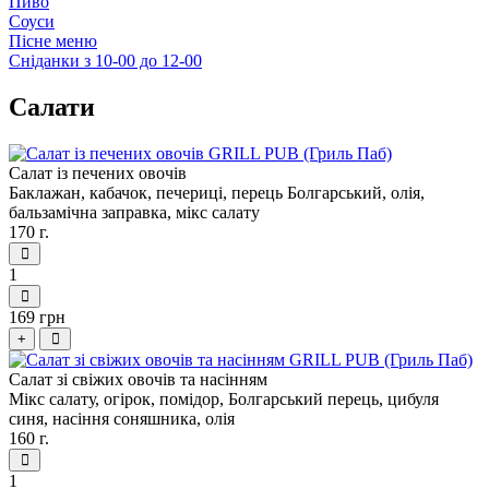
Пиво
Соуси
Пісне меню
Сніданки з 10-00 до 12-00
Салати
Салат із печених овочів
Баклажан, кабачок, печериці, перець Болгарський, олія,
бальзамічна заправка, мікс салату
170 г.
1
169 грн
+
Салат зі свіжих овочів та насінням
Мікс салату, огірок, помідор, Болгарський перець, цибуля
синя, насіння соняшника, олія
160 г.
1