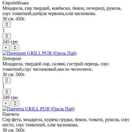
Європейська
Моцарела, сир твердий, ковбаски, бекон, печериці, рукола,
соус томатний,цибуля червона,олiя часникова.
30 см. 450г.
1
245 грн
+
Пепероні
Моцарела, твердий сир, салямі, гострий перець, соус
томатний,соус часниковий,масло чесночное.
30 см. 500г.
1
249 грн
+
Панчета
Сир фета, моцарела, куряча грудка, бекон, томати, рукола, соус
песто, соус томатний, олiя часникова.
30 см. 560г.