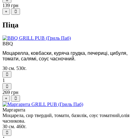
139 грн
+
Піца
BBQ
Моцарелла, ковбаски, куряча грудка, печериці, цибуля, 
томати, салямі, соус часночний.
30 см. 530г.
1
269 грн
+
Маргарита
Моцарела, сир твердий, томати, базилік, соус томатний,олiя
часникова.
30 см. 460г.