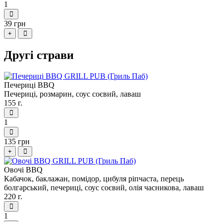
1
39 грн
+
Другі страви
Печериці BBQ
Печериці, розмарин, соус соєвий, лаваш
155 г.
1
135 грн
+
Овочі BBQ
Кабачок, баклажан, помідор, цибуля ріпчаста, перець
болгарський, печериці, соус соєвий, олія часникова, лаваш
220 г.
1