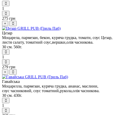
1
275 грн
+
Цезар
Моцарела, пармезан, бекон, куряча грудка, томати, соус Цезар,
листя салату, томатний соус,вершки,олiя часникова.
30 см. 560г.
1
279 грн
+
Гавайська
Моцарелла, пармезан, куряча грудка, ананас, маслини,
соус часниковий, соус томатний,рукола,олiя часникова.
30 см. 430г.
1