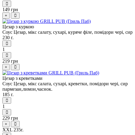
149 грн
+
Цезар з куркою
Соус Цезар, мікс салату, сухарі, куряче філе, помідори чері, сир
230 г.
1
219 грн
+
Цезар з креветками
Соус Цезар, мікс салата, сухарі, креветки, помідори чері, сир
пармезан,лимон,часнок.
185 г.
1
229 грн
+
ХХL 235г.