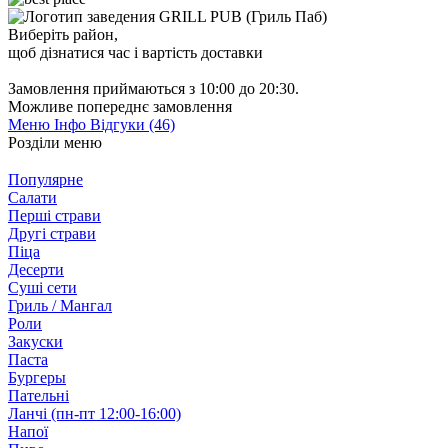
Виберіть район
,
щоб дізнатися час і вартість доставки
Замовлення приймаються з 10:00 до 20:30.
Можливе попереднє замовлення
Меню
Інфо
Відгуки (46)
Розділи меню
Популярне
Салати
Перші страви
Другі страви
Піца
Десерти
Суші сети
Гриль / Мангал
Роли
Закуски
Паста
Бургеры
Пательні
Ланчі (пн-пт 12:00-16:00)
Напої