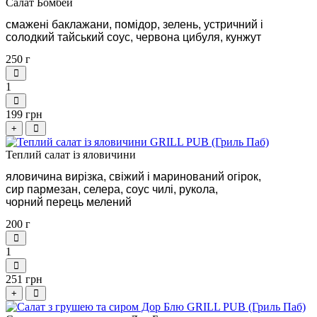
Салат Бомбей
смажені баклажани, помідор, зелень, устричний і
солодкий тайський соус, червона цибуля, кунжут
250 г
1
199 грн
+
Теплий салат iз яловичини
яловичина вирізка, свіжий і маринований огірок, 
сир пармезан, селера, соус чилі, рукола, 
чорний перець мелений
200 г
1
251 грн
+