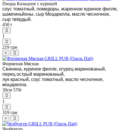
Пицца Кальцоне с курицей
соус томатный, помидоры, жаренное куриное филле,
шампиньйоны, сыр Моцарелла, масло чесночное,
сыр твёрдый.
450 г
1
219 грн
+
Фирменая Мясная
Свинина, куриное филле, огурец маринованый,
перец острый маринованый,
лук красный, соус томатный, масло чесночное,
моцарелла.
30см 570г
1
319 грн
+
Чизбургер