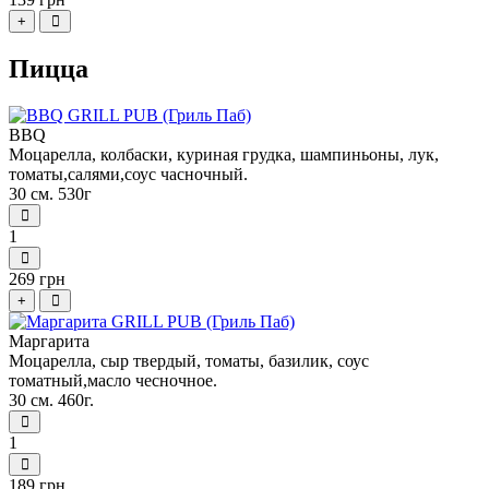
+
Пицца
BBQ
Моцарелла, колбаски, куриная грудка, шампиньоны, лук,
томаты,салями,соус часночный.
30 см. 530г
1
269 грн
+
Маргарита
Моцарелла, сыр твердый, томаты, базилик, соус
томатный,масло чесночное.
30 см. 460г.
1
189 грн