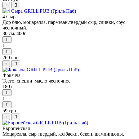
+
4 Сыра
Дор блю, моцарелла, пармезан,твёрдый сыр, сливки, соус
чесночный.
30 см. 400г.
1
269 грн
+
Фокачча
Тесто, специи, масло чесночное
180 г
1
59 грн
+
Европейская
Моцарелла, сыр твердый, колбаски, бекон, шампиньоны,