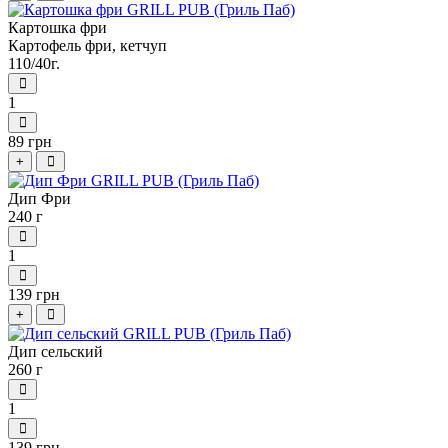
Картошка фри
Картофель фри, кетчуп
110/40г.
1
89 грн
+
Дип Фри
240 г
1
139 грн
+
Дип сельский
260 г
1
139 грн