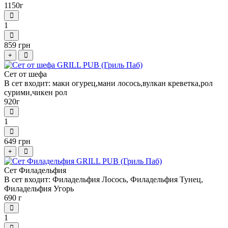
1150г
1
859 грн
+
Сет от шефа
В сет входит: маки огурец,мани лосось,вулкан креветка,рол
сурими,чикен рол
920г
1
649 грн
+
Сет Филадельфия
В сет входит: Филадельфия Лосось, Филадельфия Тунец,
Филадельфия Угорь
690 г
1