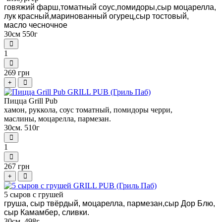
говяжий фарш,томатный соус,помидоры,сыр моцарелла,
лук красный,маринованный огурец,сыр тостовый,
масло чесночное
30см 550г
1
269 грн
+
Пицца Grill Pub
хамон, руккола, соус томатный, помидоры черри,
маслины, моцарелла, пармезан.
30см. 510г
1
267 грн
+
5 сыров с грушей
груша, сыр твёрдый, моцарелла, пармезан,сыр Дор Блю,
сыр Камамбер, сливки.
30см. 498г