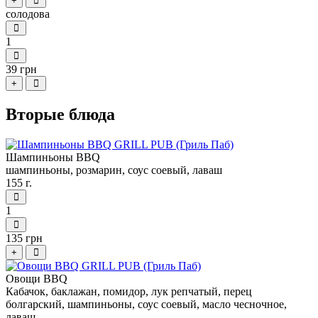
+
солодова
1
39 грн
+
Вторые блюда
Шампиньоны BBQ
шампиньоны, розмарин, соус соевый, лаваш
155 г.
1
135 грн
+
Овощи BBQ
Кабачок, баклажан, помидор, лук репчатый, перец
болгарский, шампиньоны, соус соевый, масло чесночное,
лаваш