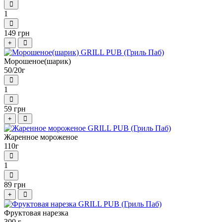
1
149 грн
+
Морошеное(шарик)
50/20г
1
59 грн
+
Жаренное мороженое
110г
1
89 грн
+
Фруктовая нарезка
300 г