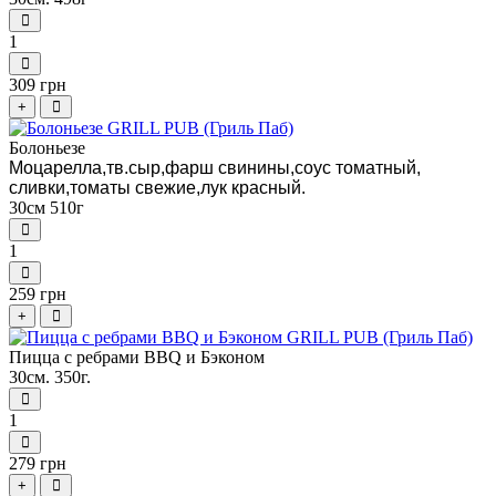
1
309 грн
+
Болоньезе
Моцарелла,тв.сыр,фарш свинины,соус томатный,
сливки,томаты свежие,лук красный.
30см 510г
1
259 грн
+
Пицца с ребрами BBQ и Бэконом
30см. 350г.
1
279 грн
+