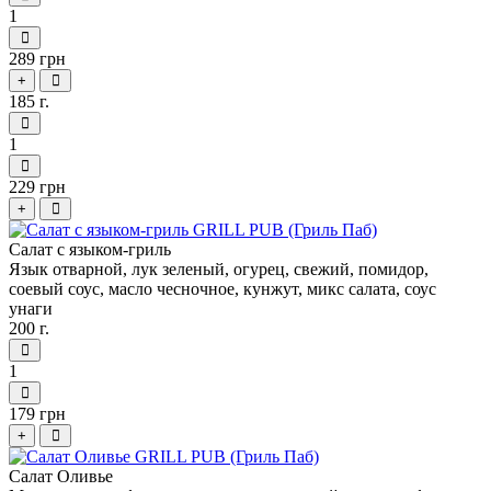
1
289 грн
+
185 г.
1
229 грн
+
Салат с языком-гриль
Язык отварной, лук зеленый, огурец, свежий, помидор,
соевый соус, масло чесночное, кунжут, микс салата, соус
унаги
200 г.
1
179 грн
+
Салат Оливье