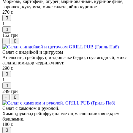
Морковь, картофель, огурец маринованный, куриное филе,
горошек, кукуруза, микс салата, яйцо куриное
270 г.
1
152 грн
+
Салат с индейкой и цитрусом
Апельсин, грейпфрут, индюшачье бедро, соус ягодный, микс
салата,помидор черри,кунжут.
290 г.
1
249 грн
+
Салат с хамоном и руколой.
Хамон,рукола,грейпфрут,пармезан,масло оливковое,крем
бальзамик.
180 г.