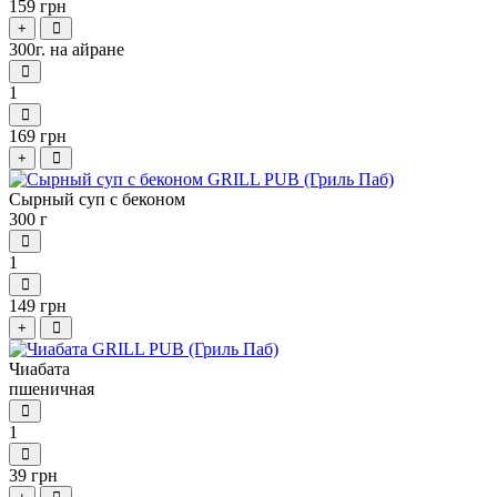
159 грн
+
300г. на айране
1
169 грн
+
Сырный суп с беконом
300 г
1
149 грн
+
Чиабата
пшеничная
1
39 грн