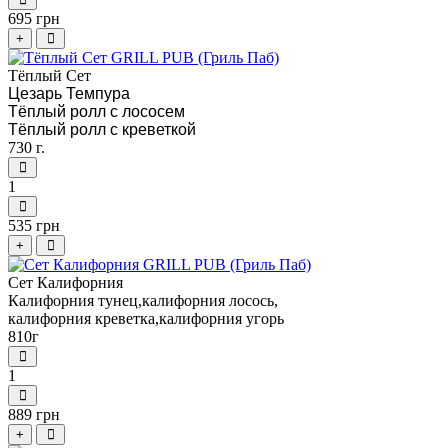
695 грн
+
Тёплый Сет
Цезарь Темпура
Тёплый ролл с лососем
Тёплый ролл с креветкой
730 г.
1
535 грн
+
Сет Калифорния
Калифорния тунец,калифорния лосось,
калифорния креветка,калифорния угорь
810г
1
889 грн
+