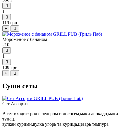
1
119 грн
+
Мороженое с бананом
210г
1
109 грн
+
Суши сеты
Сет Ассорти
В сет входит: рол с чедером и лососем,маки авокадо,маки
тунец,
вулкан сурими,вулка угорь та курица,цезарь темпура