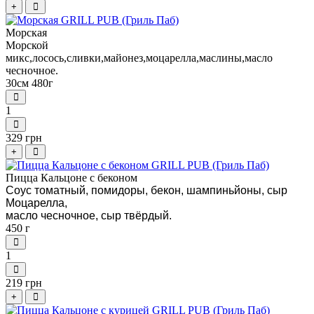
+
Морская
Морской
микс,лосось,сливки,майонез,моцарелла,маслины,масло
чесночное.
30см 480г
1
329 грн
+
Пицца Кальцоне с беконом
Соус томатный, помидоры, бекон, шампиньйоны, сыр
Моцарелла,
масло чесночное, сыр твёрдый.
450 г
1
219 грн
+