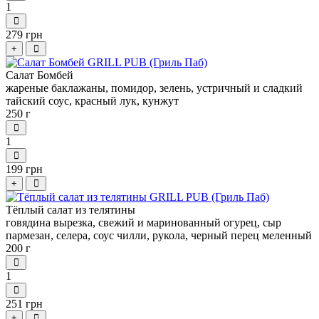
1
279 грн
+
Салат Бомбей
жареные баклажаны, помидор, зелень, устричный и сладкий
тайский соус, красный лук, кунжут
250 г
1
199 грн
+
Тёплый салат из телятины
говядина вырезка, свежий и маринованный огурец, сыр
пармезан, селера, соус чилли, рукола, черный перец меленный
200 г
1
251 грн
+