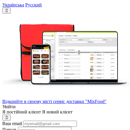
Українська
Русский
Відкрийте в своєму місті сервіс доставки "MixFood"
Увійти
Я постійний клієнт
Я новий клієнт
Ваш email
Пароль