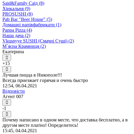
Said&Family Саїд (8)
Хінкальня (9)
PROSUSHI (8)
Pab Bar "Beer House" (5)
Домашні напівфабрикати (1)
Pappa Pizza (4)
Наша дача (2)
Vkusnyye SUSHI (Смачні Суші) (2)
М`ясна Крамниця (2)
Екатерина
+15
Лучшая пицца в Никополе!!!
Всегда приезжает горячая и очень быстро
12:54, 06.04.2021
Відповісти
Агент 007
-1
Почему написано в одном месте, что доставка бесплатно, а в
другом месте платно! Определитесь!
15:45, 04.04.2021