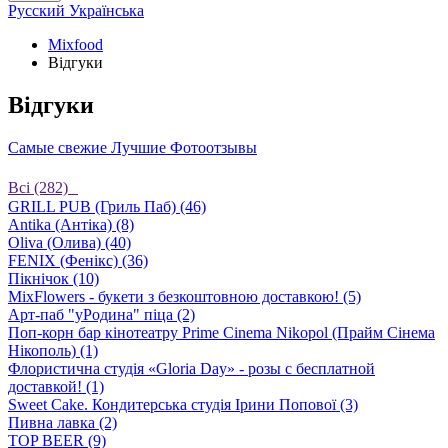
Русский
Українська
Mixfood
Відгуки
Відгуки
Самые свежие
Лучшие
Фотоотзывы
Bсі (282)
GRILL PUB (Гриль Паб) (46)
Antika (Антіка) (8)
Oliva (Олива) (40)
FENIX (Фенікс) (36)
Пікнічок (10)
MixFlowers - букети з безкоштовною доставкою! (5)
Арт-паб "уРодина" піца (2)
Поп-корн бар кінотеатру Prime Cinema Nikopol (Прайм Сінема
Нікополь) (1)
Флористична студія «Gloriа Day» - розы с бесплатной
доставкой! (1)
Sweet Cake. Кондитерська студія Ірини Попової (3)
Пивна лавка (2)
TOP BEER (9)