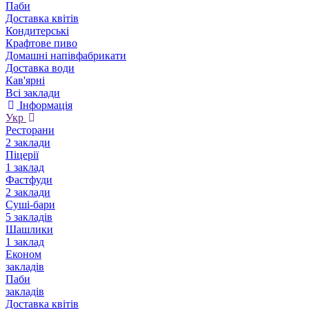
Паби
Доставка квітів
Кондитерські
Крафтове пиво
Домашні напівфабрикати
Доставка води
Кав'ярні
Всі заклади
Інформація
Укр
Ресторани
2 заклади
Піцерії
1 заклад
Фастфуди
2 заклади
Суші-бари
5 закладів
Шашлики
1 заклад
Економ
закладів
Паби
закладів
Доставка квітів