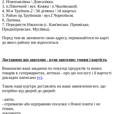
2. Новопавлівка \ Довгалівка.
3. п.Півнчний \ вул. Княжа \ п.Чкалівський.
4. М-н Трубник-2 \ 3й ділянка \ 1й квартал.
5. Район пр.Трубників \ вул.Г.Чорнобиля.
6. Лапінка.
7. Передмістя Нікополя (с. Кам'янське, Приміське,
Придніпровське, Мусіївка).
Перед тим як заповнити свою адресу, переконайтеся по карті
до якого району він відноситься.
Доставимо що завгодно - куди завгодно: умови і вартість
Виконаємо ваші завдання по покупці продуктів та інших
товарів в супермаркетах, аптеках - про цю послугу і її вартості
докладно написано
тут
.
Також наші кур'єри доставлять на ваше замовлення все, що
потрібно від дверей до дверей:
- квіти,
- отримаємо або відправимо посилки з Нової пошти і не
тільки,
документи,