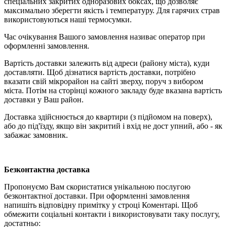
спеціальних закритих одноразових боксах, що дозволяє
максимально зберегти якість і температуру. Для гарячих страв
використовуються наші термосумки.
Час очікування Вашого замовлення називає оператор при
оформленні замовлення.
Вартість доставки залежить від адреси (району міста), куди
доставляти. Щоб дізнатися вартість доставки, потрібно
вказати свій мікрорайон на сайті зверху, поруч з вибором
міста. Потім на сторінці кожного закладу буде вказана вартість
доставки у Ваш район.
Доставка здійснюється до квартири (з підйомом на поверх),
або до під'їзду, якщо він закритий і вхід не дост упний, або - як
забажає замовник.
Безконтактна доставка
Пропонуємо Вам скористатися унікальною послугою
безконтактної доставки. При оформленні замовлення
напишіть відповідну примітку у строці Коментарі. Щоб
обмежити соціальні контакти і використовувати таку послугу,
достатньо: