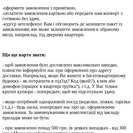
-оформити замовлення з приміткою,
-оплатити замовлення карткою або передати нам конверт з
готівкою без здачі,
-кур'єр зателефонує Вам і обговорить де залишити пакет із
замовленням; він може залишити замовлення в обраному
місці, наприклад, під дверима квартири.
Що ще варто знати:
- щоб замовлення було доставлено максимально швидко,
повністю інформуйте нас при оформленні про адресу
доставки. Наприклад, якщо Ви живете в багатоквартирному
будинку - як потрапити в під'їзд? Код (який?), ключ або
домофон (працює в квартирі трубка?), і т.д. У Вас тільки
крупні купюри - попередьте, щоб ми підготували здачу.
- якщо потрібний одноразовий посуд (виделки, ложки, тарілки
і т.д.) - будь ласка, попередьте нас про це, оформлюючи
замовлення. За замовчуванням в комплектації від закладу
приладів може не бути.
- при замовленні понад 500 грн. (в деяких випадках - від 300