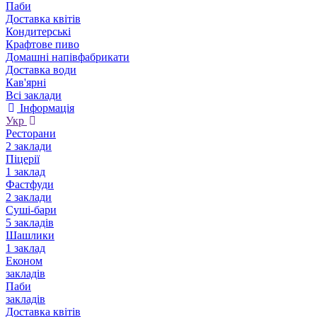
Паби
Доставка квітів
Кондитерські
Крафтове пиво
Домашні напівфабрикати
Доставка води
Кав'ярні
Всі заклади
Інформація
Укр
Ресторани
2 заклади
Піцерії
1 заклад
Фастфуди
2 заклади
Суші-бари
5 закладів
Шашлики
1 заклад
Економ
закладів
Паби
закладів
Доставка квітів