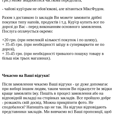
грн.) Може знадобитися часткова передплата,
- чайові кур'єрам не обов'язкові, але вітаються МіксФудом.
Разом з доставкою із закладів Ви можете замовити дрібні
покупки типу напоїв, продуктів і т.д. Кур'єр купить все по
дорозі до Вас - перед виконанням основного замовлення.
Послуга оплачується окремо:
+20 грн. (при невеликій кількості покупок і по шляху),
+ 35-45 грн. (при необхідності заїзду в супермаркети не по
дорозі),
+ 35-45 грн. (при необхідності тривалого пошуку товару в
більш ніж трьох магазинах).
Чекаємо на Ваші відгуки!
Після замовлення чекаємо Ваші відгуки - це дуже допомагає
при виборі іншим людям, таким чином Ви підказуєте їм звідки
краще замовляти їжу. Пишіть в процесі замовлення або на
відповідній вкладці на сторінках закладів. Все пройшло добре
- розкажіть свій досвід. Можна прикріпити фото. Не
сподобалося? Напишіть що не так. На відгуки відповідають
представники закладів. Ми вивчаємо всі Ваші пропозиції, щоб