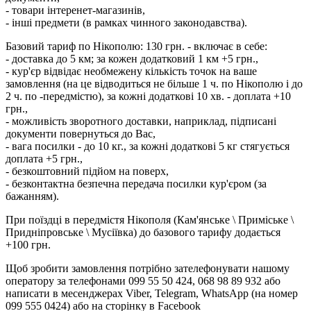
- товари інтеренет-магазинів,
- інші предмети (в рамках чинного законодавства).
Базовий тариф по Нікополю: 130 грн. - включає в себе:
- доставка до 5 км; за кожен додатковий 1 км +5 грн.,
- кур'єр відвідає необмежену кількість точок на ваше
замовлення (на це відводиться не більше 1 ч. по Нікополю і до
2 ч. по -передмістю), за кожні додаткові 10 хв. - доплата +10
грн.,
- можливість зворотного доставки, наприклад, підписані
документи повернуться до Вас,
- вага посилки - до 10 кг., за кожні додаткові 5 кг стягується
доплата +5 грн.,
- безкоштовний підйом на поверх,
- безконтактна безпечна передача посилки кур'єром (за
бажанням).
При поїздці в передмістя Нікополя (Кам'янське \ Приміське \
Придніпровське \ Мусіївка) до базового тарифу додається
+100 грн.
Щоб зробити замовлення потрібно зателефонувати нашому
оператору за телефонами 099 55 50 424, 068 98 89 932 або
написати в месенджерах Viber, Telegram, WhatsApp (на номер
099 555 0424) або на сторінку в Facebook