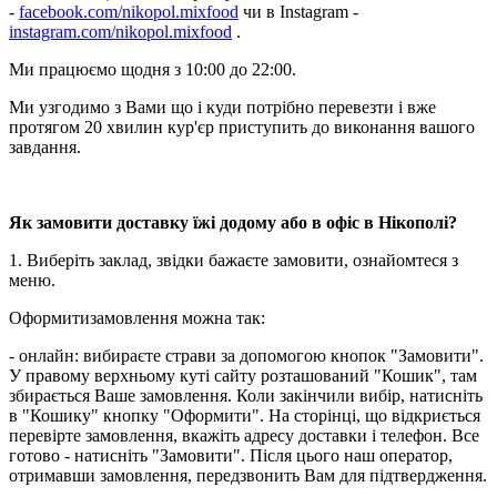
-
facebook.com/nikopol.mixfood
чи в Instagram -
instagram.com/nikopol.mixfood
.
Ми працюємо щодня з 10:00 до 22:00.
Ми узгодимо з Вами що і куди потрібно перевезти і вже
протягом 20 хвилин кур'єр приступить до виконання вашого
завдання.
Як замовити доставку їжі додому або в офіс в Нікополі?
1. Виберіть заклад, звідки бажаєте замовити, ознайомтеся з
меню.
Оформитизамовлення можна так:
- онлайн: вибираєте страви за допомогою кнопок "Замовити".
У правому верхньому куті сайту розташований "Кошик", там
збирається Ваше замовлення. Коли закінчили вибір, натисніть
в "Кошику" кнопку "Оформити". На сторінці, що відкриється
перевірте замовлення, вкажіть адресу доставки і телефон. Все
готово - натисніть "Замовити". Після цього наш оператор,
отримавши замовлення, передзвонить Вам для підтвердження.