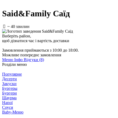
Said&Family Саїд
~ 40 хвилин
Виберіть район
,
щоб дізнатися час і вартість доставки
Замовлення приймаються з 10:00 до 18:00.
Можливе попереднє замовлення
Меню
Інфо
Відгуки (8)
Розділи меню
Популярне
Десерти
Закуски
Бургеры
Бургери
Шаурма
Напої
Соуси
Baby-Меню