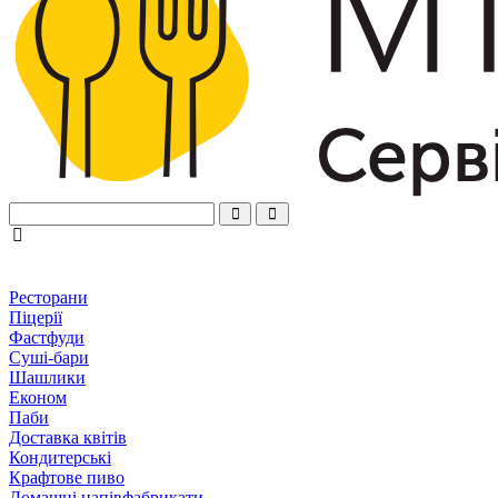
Ресторани
Піцерії
Фастфуди
Суші-бари
Шашлики
Економ
Паби
Доставка квітів
Кондитерські
Крафтове пиво
Домашні напівфабрикати