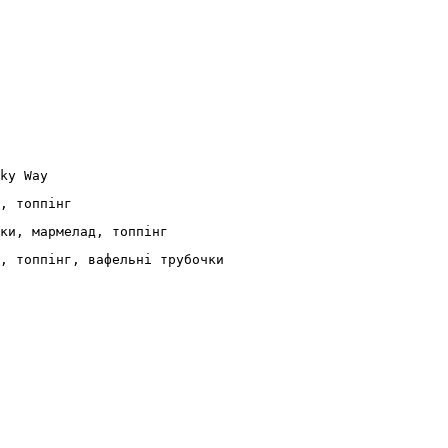
ky Way 
, топпінг 
ки, мармелад, топпінг 
, топпінг, вафельні трубочки