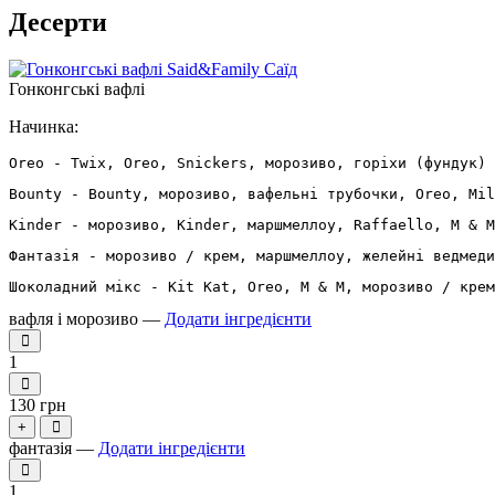
Десерти
Гонконгські вафлі
Начинка:
Oreo - Twix, Oreo, Snickers, морозиво, горіхи (фундук) 
Bounty - Bounty, морозиво, вафельні трубочки, Oreo, Mil
Kinder - морозиво, Kinder, маршмеллоу, Raffaello, M & M
Фантазія - морозиво / крем, маршмеллоу, желейні ведмеди
Шоколадний мікс - Kit Kat, Oreo, M & M, морозиво / крем
вафля і морозиво —
Додати інгредієнти
1
130 грн
+
фантазія —
Додати інгредієнти
1