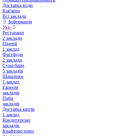
Доставка води
Кав'ярні
Всі заклади
Інформація
Укр
Ресторани
2 заклади
Піцерії
1 заклад
Фастфуди
2 заклади
Суші-бари
5 закладів
Шашлики
1 заклад
Економ
закладів
Паби
закладів
Доставка квітів
1 заклад
Кондитерські
закладів
Крафтове пиво