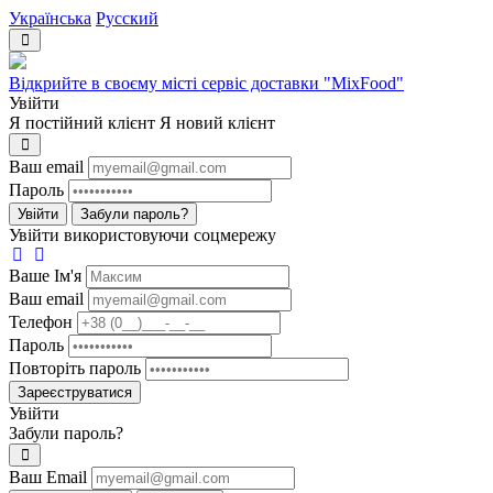
Українська
Русский
Відкрийте в своєму місті сервіс доставки "MixFood"
Увійти
Я постійний клієнт
Я новий клієнт
Ваш email
Пароль
Увійти
Забули пароль?
Увійти використовуючи соцмережу
Ваше Iм'я
Ваш email
Телефон
Пароль
Повторіть пароль
Зареєструватися
Увійти
Забули пароль?
Ваш Email