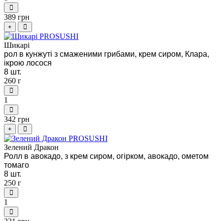
389 грн
+
Шикарі
рол в кунжуті з смаженими грибами, крем сиром, Клара,
ікрою лосося
8 шт.
260 г
1
342 грн
+
Зелений Дракон
Ролл в авокадо, з крем сиром, огірком, авокадо, ометом
томаго
8 шт.
250 г
1