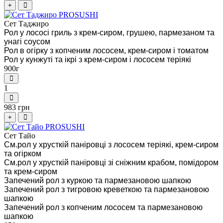
+
Сет Таджиро
Рол у лососі гриль з крем-сиром, грушею, пармезаном та
унагі соусом
Рол в огірку з копченим лососем, крем-сиром і томатом
Рол у кунжуті та ікрі з крем-сиром і лососем теріякі
900г
1
983 грн
+
Сет Тайо
См.рол у хрусткій паніровці з лососем теріякі, крем-сиром
та огірком
См.рол у хрусткій паніровці зі сніжним крабом, помідором
та крем-сиром
Запечений рол з куркою та пармезановою шапкою
Запечений рол з тигровою креветкою та пармезановою
шапкою
Запечений рол з копченим лососем та пармезановою
шапкою