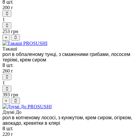
8 шт.
200 г
1
253 грн
+
Такаші
рол в обпаленому тунці, з смаженими грибами, лососем
теріякі, крем сиром
8 шт.
260 г
1
393 грн
+
Дзумі До
рол в копченому лососі, з кунжутом, крем сиром, огірком,
авокадо, креветки в клярі
8 шт.
220 г