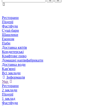
Ресторани
Піцерії
Фастфуди
Суші-бари
Шашлики
Економ
Паби
Доставка квітів
Кондитерські
Крафтове пиво
Домашні напівфабрикати
Доставка води
Кав'ярні
Всі заклади
Інформація
Укр
Ресторани
2 заклади
Піцерії
1 заклад
Фастфуди