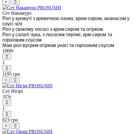
+
Сет Накамуро
Рол у кунжуті з креветкою панко, крем-сиром, ананасом у
соусі чілі
Рол у свіжому лососі з крем-сиром та огірком
Рол у салаті чука, з лососем теріякі, крм-сиром та
горіховим соусом
Макі рол вугрем огірком унагі та горіховим соусом
1000г
1
1195 грн
+
Сет Нігірі
315г
1
623 грн
+