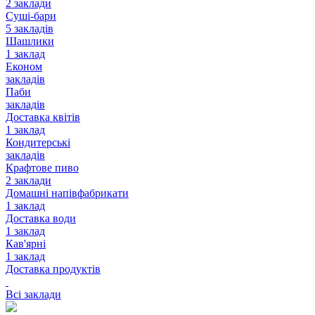
2 заклади
Суші-бари
5 закладів
Шашлики
1 заклад
Економ
закладів
Паби
закладів
Доставка квітів
1 заклад
Кондитерські
закладів
Крафтове пиво
2 заклади
Домашні напівфабрикати
1 заклад
Доставка води
1 заклад
Кав'ярні
1 заклад
Доставка продуктів
Всі заклади