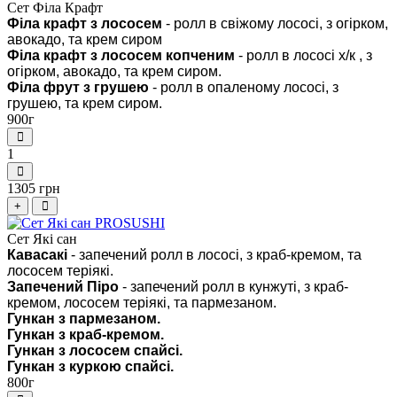
Сет Філа Крафт
Філа крафт з лососем
- ролл в свіжому лососі, з огірком,
авокадо, та крем сиром
Філа крафт з лососем копченим
- ролл в лососі х/к , з
огірком, авокадо, та крем сиром.
Філа фрут з грушею
- ролл в опаленому лососі, з
грушею, та крем сиром.
900г
1
1305 грн
+
Сет Які сан
Кавасакі
- запечений ролл в лососі, з краб-кремом, та
лососем теріякі.
Запечений Піро
- запечений ролл в кунжуті, з краб-
кремом, лососем теріякі, та пармезаном.
Гункан з пармезаном.
Гункан з краб-кремом.
Гункан з лососем спайсі.
Гункан з куркою спайсі.
800г