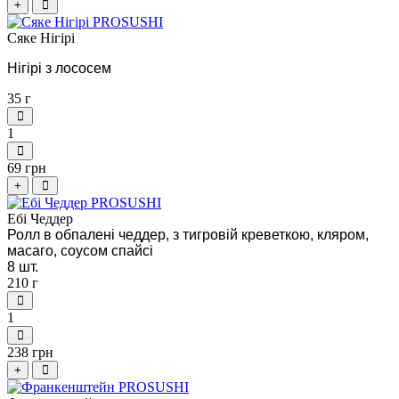
+
Сяке Нігірі
Нігірі з лососем
35 г
1
69 грн
+
Ебі Чеддер
Ролл в обпалені чеддер, з тигровій креветкою, кляром,
масаго, соусом спайсі
8 шт.
210 г
1
238 грн
+