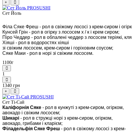
+
Сет Йоль
Філа Сяке Фреш - рол в свіжому лососі з крем-сиром і огірк
Кунсей Грін - рол в огірку з лососем х / к і крем сиром;
Піро Чеддер - рол в обпалені чеддер з лососем теріякі, кля
Хіяші - рол в водоростях хіяші
зі свіжим лососем, крем-сиром і горіховим соусом; 
Сяке Маки - рол в норі зі свіжим лососем.
1100г
1
1340 грн
+
Сет Ті-Сай
Каліфорнія Сяке
- рол в кунжуті з крем-сиром, огірком,
авокадо і свіжим лососем;
Шикарі
- рол в стружці норі з крем-сиром, огірком,
авокадо, грибами і кларієм;
Філадельфія Сяке Фреш
- рол в свіжому лососі з крем-