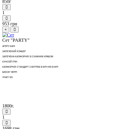
850г
1
953 грн
+
Сет "PARTY"
АГЕРУ КАНІ
ЗАПЕЧЕНИЙ КЛАБЕР
ЗАПЕЧЕНА КАЛІФОРНІЯ ЗІ СНІЖНИМ КРАБОМ
КУНСЕЙ ГРІН
КАЛІФОРНІЯ СТАНДАРТ З ВУГРЕМ В ІКРІ НІЯ В ІКРІ
БЕКОН ЧЕРРІ
УНАГІ ЧІЗ
1800г.
1
1698 грн