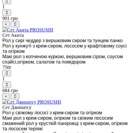
1
901 грн
+
Сет Акита
Рол у сирі чеддер з вершковим сиром та тунцем панко
Рол у кунжуті з крем-сиром, лососем у крафтовому соусі
та огірком
Макі рол з копченою куркою, вершковим сіром, соусом
спайсі,огірком, салатом та помідором
750г
1
684 грн
+
Сет Джинатсу
Рол у свіжому лососі з крем-сиром та огірком
Макі рол з крем-сиром, огірком та свіжим лососем
смажений рол у хрусткій паніровці з крем-сиром, огірком
та лососем теріякі