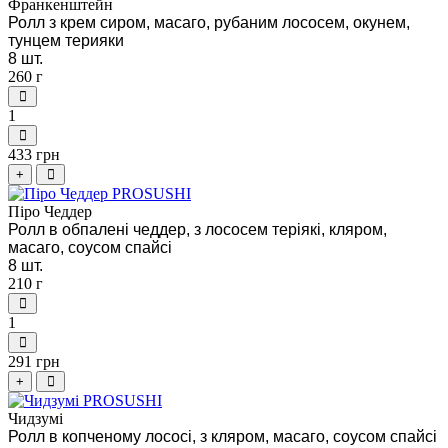
Франкенштейн
Ролл з крем сиром, масаго, рубаним лососем, окунем,
тунцем терияки
8 шт.
260 г
1
433 грн
+
Піро Чеддер
Ролл в обпалені чеддер, з лососем теріякі, кляром,
масаго, соусом спайсі
8 шт.
210 г
1
291 грн
+
Чидзумі
Ролл в копченому лососі, з кляром, масаго, соусом спайсі