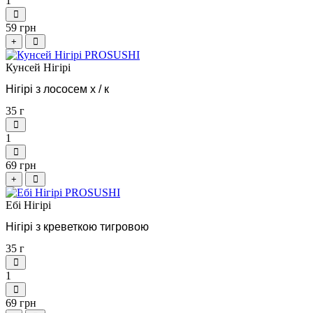
1
59 грн
+
Кунсей Нігірі
Нігірі з лососем х / к
35 г
1
69 грн
+
Ебі Нігірі
Нігірі з креветкою тигровою
35 г
1
69 грн