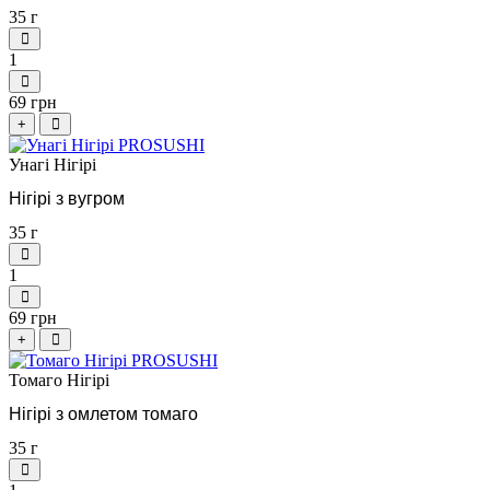
35 г
1
69 грн
+
Унагі Нігірі
Нігірі з вугром
35 г
1
69 грн
+
Томаго Нігірі
Нігірі з омлетом томаго
35 г