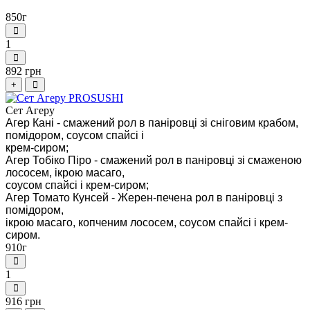
850г
1
892 грн
+
Сет Агеру
Агер Кані - смажений рол в паніровці зі сніговим крабом,
помідором, соусом спайсі і
крем-сиром;
Агер Тобіко Піро - смажений рол в паніровці зі смаженою
лососем, ікрою масаго,
соусом спайсі і крем-сиром;
Агер Томато Кунсей - Жерен-печена рол в паніровці з
помідором,
ікрою масаго, копченим лососем, соусом спайсі і крем-
сиром.
910г
1
916 грн