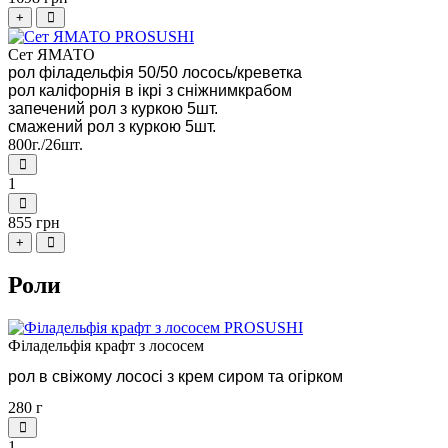
+
Сет ЯМАТО
рол філадельфія 50/50 лосось/креветка
рол каліфорнія в ікрі з сніжним
крабом
запечений рол з куркою 5шт.
смажений рол з куркою 5шт.
800г./26шт.
1
855 грн
+
Роли
Філадельфія крафт з лососем
рол в свіжому лососі з крем сиром та огірком
280 г
1