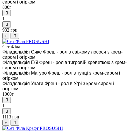
сиром і огірком.
800г
1
932 грн
+
Cет Фiла
Філадельфія Сяке Фреш - рол в свіжому лосося з крем-
сиром і огірком;
Філадельфія Ебі Фреш - рол
в тигровій креветкою з крем-
сиром і огірком;
Філадельфія Магуро Фреш - рол в тунці з крем-сиром і
огірком;
Філадельфія Унаги Фреш - рол в Угрі з крем-сиром і
огірком.
1000г
1
1113 грн
+