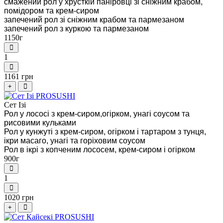
смажений рол у хрусткій паніровці зі сніжним крабом,
помідором та крем-сиром
запечений рол зі сніжним крабом та пармезаном
запечений рол з куркою та пармезаном
1150г
1
1161 грн
+
Сет Ізі
Рол у лососі з крем-сиром,огірком, унагі соусом та
рисовими кульками
Рол у кунжуті з крем-сиром, огірком і тартаром з тунця,
ікри масаго, унагі та горіховим соусом
Рол в ікрі з копченим лососем, крем-сиром і огірком
900г
1
1020 грн
+