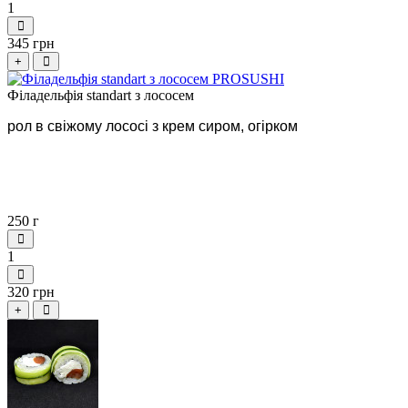
1
345 грн
+
Філадельфія standart з лососем
рол в свіжому лососі з крем сиром, огірком
250 г
1
320 грн
+