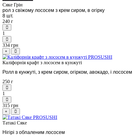
Сяке Грін
рол з свіжому лососем з крем сиром, в огірку
8 шт.
240 г
1
334 грн
+
Каліфорнія крафт з лососем в кунжуті
Ролл в кунжуті, з крем сиром, огірком, авокадо, і лососем
250 г
1
315 грн
+
Татакі Сяке
Нігірі з обпаленим лососем