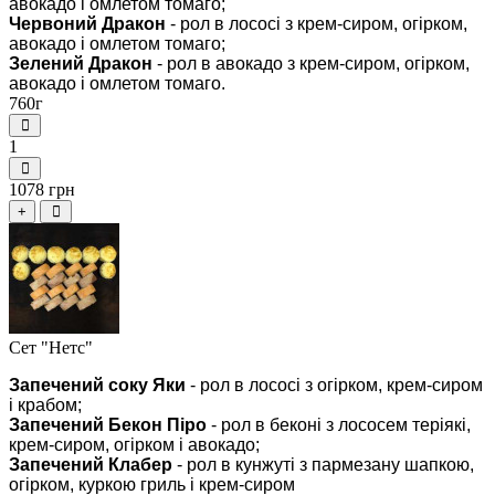
авокадо і омлетом томаго;
Червоний Дракон
- рол в лососі з крем-сиром, огірком,
авокадо і омлетом томаго;
Зелений Дракон
- рол в авокадо з крем-сиром, огірком,
авокадо і омлетом томаго.
760г
1
1078 грн
+
Сет "Нетс"
Запечений соку Яки
- рол в лососі з огірком, крем-сиром
і крабом;
Запечений Бекон Піро
- рол в беконі з лососем теріякі,
крем-сиром, огірком і авокадо;
Запечений Клабер
- рол в кунжуті з пармезану шапкою,
огірком, куркою гриль і крем-сиром