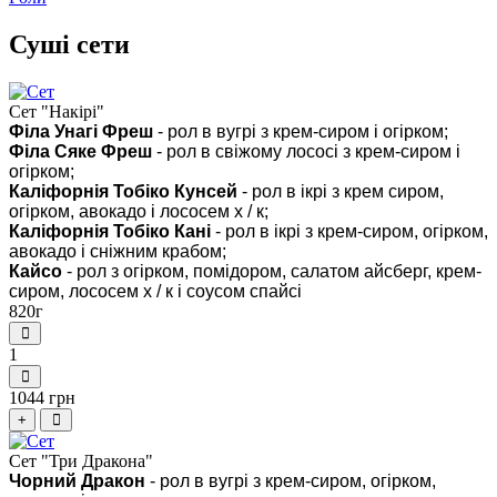
Суші сети
Сет "Накірi"
Філа Унагі Фреш
- рол в вугрі з крем-сиром і огірком;
Філа Сяке Фреш
- рол в свіжому лососі з крем-сиром і
огірком;
Каліфорнія Тобіко Кунсей
- рол в ікрі з крем сиром,
огірком, авокадо і лососем х / к;
Каліфорнія Тобіко Кані
- рол в ікрі з крем-сиром, огірком,
авокадо і сніжним крабом;
Кайсо
- рол з огірком, помідором, салатом айсберг, крем-
сиром, лососем х / к і соусом спайсі
820г
1
1044 грн
+
Сет "Три Дракона"
Чорний Дракон
- рол в вугрі з крем-сиром, огірком,