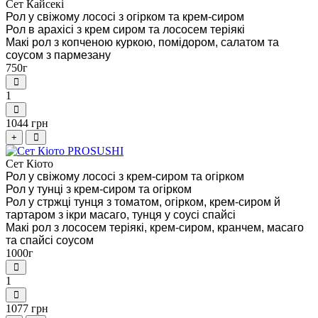
Сет Кайсекі
Рол у свіжому лососі з огірком та крем-сиром
Рол в арахісі з крем сиром та лососем теріякі
Макі рол з копченою куркою, помідором, салатом та
соусом з пармезану
750г
1
1044 грн
+
Сет Кіото
Рол у свіжому лососі з крем-сиром та огірком
Рол у тунці з крем-сиром та огірком
Рол у стржці тунця з томатом, огірком, крем-сиром й
тартаром з ікри масаго, тунця у соусі спайсі
Макі рол з лососем теріякі, крем-сиром, кранчем, масаго
та спайсі соусом
1000г
1
1077 грн