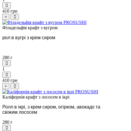
410 грн
+
Філадельфія крафт з вугром
рол в вугрі з крем сиром
280 г
1
410 грн
+
Каліфорнія крафт з лососем в ікрі
Ролл в ікрі, з крем сиром, огірком, авокадо та
свіжим лососем
280 г