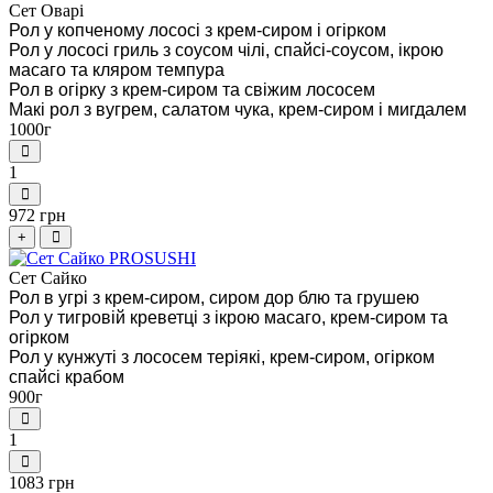
Сет Оварі
Рол у копченому лососі з крем-сиром і огірком
Рол у лососі гриль з соусом чілі, спайсі-соусом, ікрою
масаго та кляром темпура
Рол в огірку з крем-сиром та свіжим лососем
Макі рол з вугрем, салатом чука, крем-сиром і мигдалем
1000г
1
972 грн
+
Сет Сайко
Рол в угрі з крем-сиром, сиром дор блю та грушею
Рол у тигровій креветці з ікрою масаго, крем-сиром та
огірком
Рол у кунжуті з лососем теріякі, крем-сиром, огірком
спайсі крабом
900г
1
1083 грн