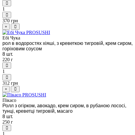
1
370 грн
+
Ебі Чука
рол в водоростях хіяші, з креветкою тигровій, крем сиром,
горіховим соусом
8 шт.
220 г
1
312 грн
+
Пікасо
Ролл з огірком, авокадо, крем сиром, в рубаною лососі,
тунці, креветці тигровій, масаго
8 шт.
250 г
1