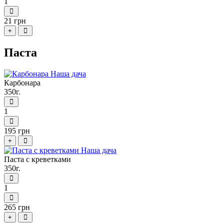
1
21 грн
+
Паста
Карбонара
350г.
1
195 грн
+
Паста с креветками
350г.
1
265 грн
+