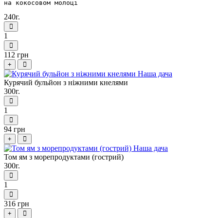
на кокосовом молоці
240г.
1
112 грн
+
Курячий бульйон з ніжними кнелями
300г.
1
94 грн
+
Том ям з морепродуктами (гострий)
300г.
1
316 грн
+