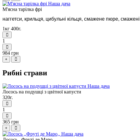
М'ясна тарілка фрі
наггетси, крильця, цибульні кільця, смажене пюре, смажен
1кг 400г.
1
984 грн
+
Рибні страви
Лосось на подушці з цвітної капусти
320г.
1
365 грн
+
Лосось ,,Фруті де Маро,,