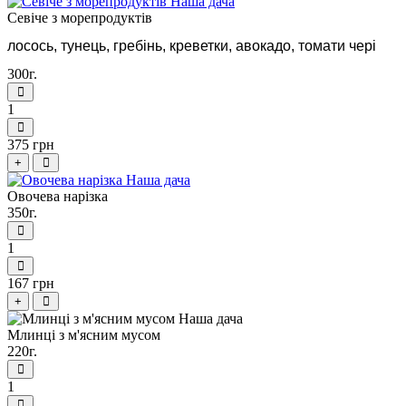
Севіче з морепродуктів
лосось, тунець, гребінь, креветки, авокадо, томати чері
300г.
1
375 грн
+
Овочева нарізка
350г.
1
167 грн
+
Млинці з м'ясним мусом
220г.
1