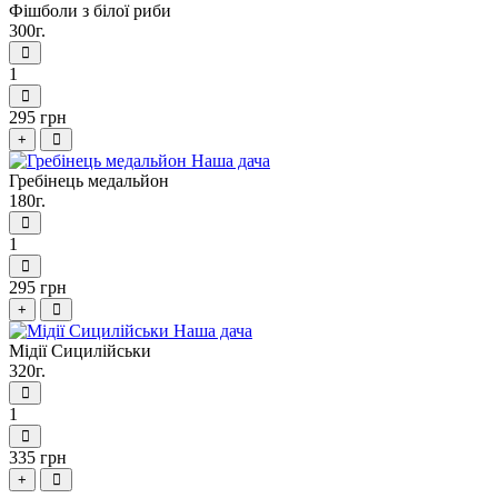
Фішболи з білої риби
300г.
1
295 грн
+
Гребінець медальйон
180г.
1
295 грн
+
Мідії Сицилійськи
320г.
1
335 грн
+