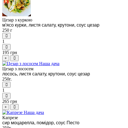
Цезар з куркою
м'ясо курки, листя салату, крутони, соус цезар
250 г
1
195 грн
+
Цезар з лососем
лосось, листя салату, крутони, соус цезар
250г.
1
265 грн
+
Капрезе
сир моцарелла, помідор, соус Песто
250г.