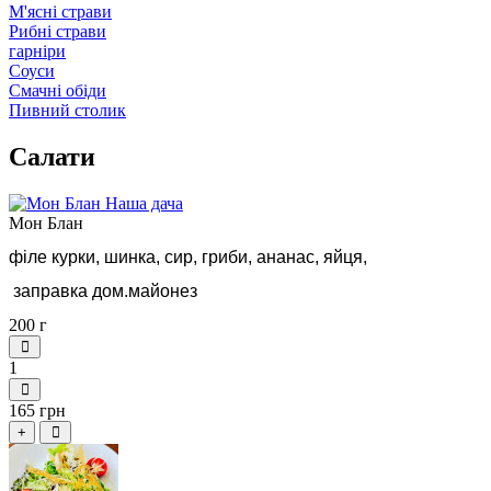
М'ясні страви
Рибні страви
гарніри
Соуси
Смачні обіди
Пивний столик
Салати
Мон Блан
філе курки, шинка, сир, гриби, ананас, яйця,
 заправка дом.майонез
200 г
1
165 грн
+