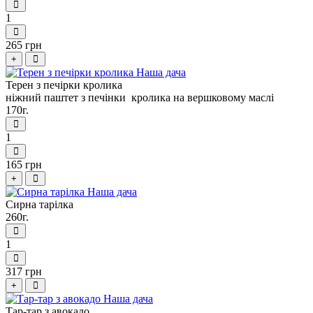
1
265 грн
+
Терен з печiрки кролика
ніжний паштет з печінки кролика на вершковому маслі
170г.
1
165 грн
+
Сирна тарілка
260г.
1
317 грн
+
Тар-тар з авокадо