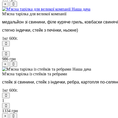
+
М'ясна тарілка для великої компанії
медальйон зі свинини, філе куряче гриль, ковбаски свинячі 
стегно індички, стейк з печінки, ньокне)
1кг 600г.
1
986 грн
+
М'ясна тарілка із стейків та ребрами
стейк зі свинини, стейк з індички, ребра, картопля по-селя
1кг 600г.
1
1334 грн
+