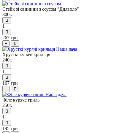
Стейк зі свинини з соусом "Дияволо"
300г.
1
267 грн
+
Хрусткі курячі крильця
240г.
1
167 грн
+
Філе куряче гриль
250г.
1
195 грн