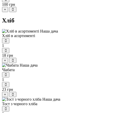
100 грн
+
Хліб
Хліб в асортименті
1
18 грн
+
Чіабата
1
23 грн
+
Тост з чорного хліба