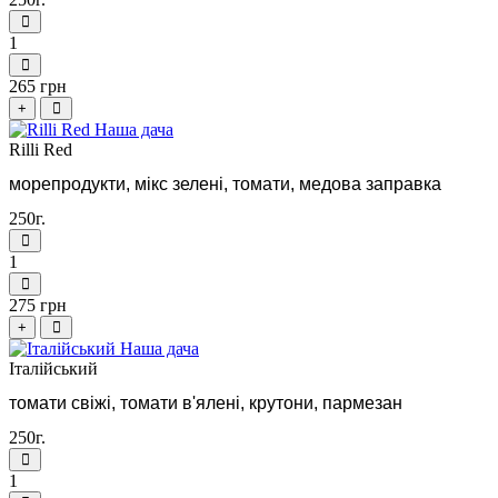
1
265 грн
+
Rilli Red
морепродукти, мікс зелені, томати, медова заправка
250г.
1
275 грн
+
Iталiйський
томати свіжі, томати в'ялені, крутони, пармезан
250г.
1