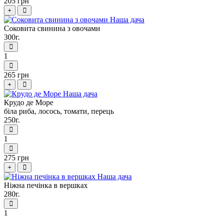
205 грн
+
Соковита свинина з овочами
300г.
1
265 грн
+
Крудо де Море
біла риба, лосось, томати, перець
250г.
1
275 грн
+
Ніжна печінка в вершках
280г.
1