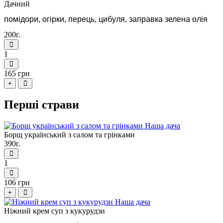
Дачний
помідори, огірки, перець, цибуля, заправка зелена олія
200г.
1
165 грн
+
Перші страви
Борщ український з салом та грінками
390г.
1
106 грн
+
Ніжний крем суп з кукурудзи