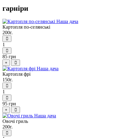
гарніри
Картопля по-селянськi
200г.
1
85 грн
+
Картопля фрі
150г.
1
95 грн
+
Овочi гриль
200г.