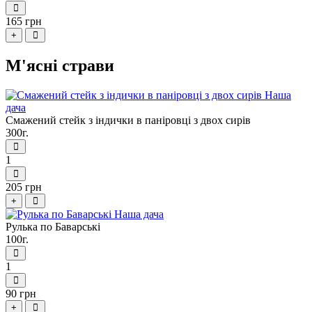
165 грн
+
М'ясні страви
Смажений стейк з індички в паніровці з двох сирів
300г.
1
205 грн
+
Рулька по Баварськi
100г.
1
90 грн
+