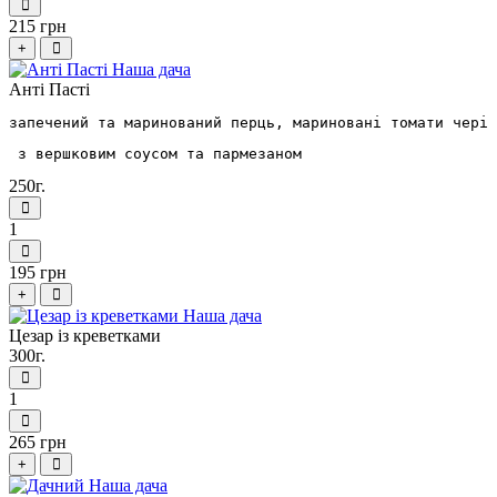
215 грн
+
Антi Пастi
запечений та маринований перць, мариновані томати чері
 з вершковим соусом та пармезаном
250г.
1
195 грн
+
Цезар із креветками
300г.
1
265 грн
+