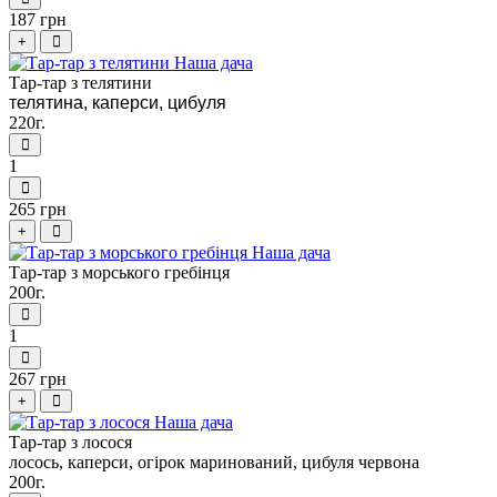
187 грн
+
Тар-тар з телятини
телятина, каперси, цибуля
220г.
1
265 грн
+
Тар-тар з морського гребінця
200г.
1
267 грн
+
Тар-тар з лосося
лосось, каперси, огірок маринований, цибуля червона
200г.