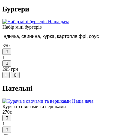
Бургери
Набір міні бургерів
індичка, свинина, курка, картопля фрі, соус
350.
1
295 грн
+
Пательні
Куряча з овочами та вершками
270г.
1