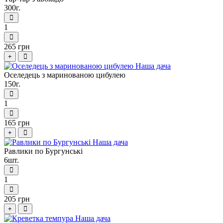
300г.
1
265 грн
+
Оселедець з маринованою цибулею
150г.
1
165 грн
+
Равлики по Бургунські
6шт.
1
205 грн
+