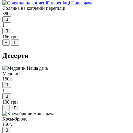
Солянка на копченій перепілці
380г.
1
166 грн
+
Десерти
Медовик
150г.
1
100 грн
+
Крем-брюле
150г.