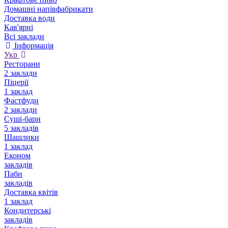
Домашні напівфабрикати
Доставка води
Кав'ярні
Всі заклади
Інформація
Укр
Ресторани
2 заклади
Піцерії
1 заклад
Фастфуди
2 заклади
Суші-бари
5 закладів
Шашлики
1 заклад
Економ
закладів
Паби
закладів
Доставка квітів
1 заклад
Кондитерські
закладів