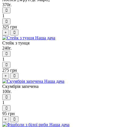
370г.
1
325 грн
+
Стейк з тунця
240г.
1
275 грн
+
Скумбрія запечена
100г.
1
95 грн
+