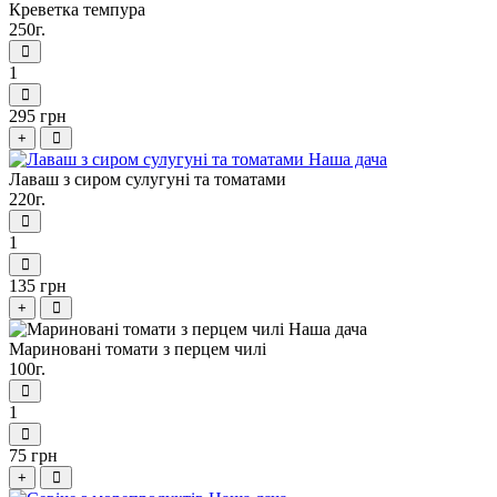
Креветка темпура
250г.
1
295 грн
+
Лаваш з сиром сулугуні та томатами
220г.
1
135 грн
+
Мариновані томати з перцем чилі
100г.
1
75 грн
+