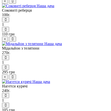
+
Соковиті реберця
100г.
1
110 грн
+
Мідальйон з телятини
270г.
1
295 грн
+
Нагетси курячі
240г.
1
105 грн