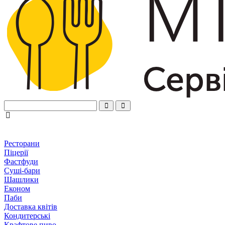
Ресторани
Піцерії
Фастфуди
Суші-бари
Шашлики
Економ
Паби
Доставка квітів
Кондитерські
Крафтове пиво