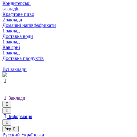
Кондитерські
закладів
Крафтове пиво
2 заклади
Домашні напівфабрикати
1 заклад
Доставка води
1 заклад
Кав'ярні
1 заклад
Доставка продуктів
Всі заклади
Заклади
Інформація
Укр
Русский
Українська