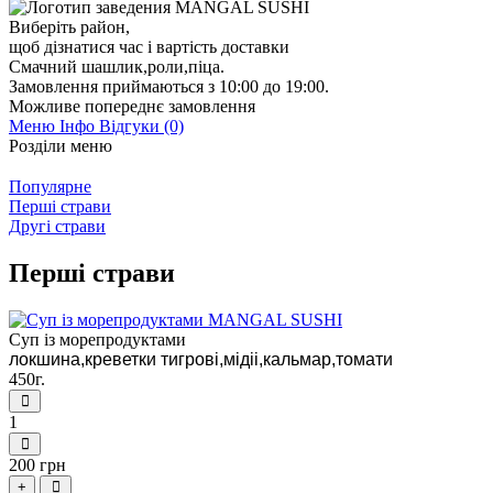
Виберіть район
,
щоб дізнатися час і вартість доставки
Смачний шашлик,роли,піца.
Замовлення приймаються з 10:00 до 19:00.
Можливе попереднє замовлення
Меню
Інфо
Відгуки (0)
Розділи меню
Популярне
Перші страви
Другі страви
Перші страви
Суп із морепродуктами
локшина,креветки тигрові,мідіі,кальмар,томати
450г.
1
200 грн
+