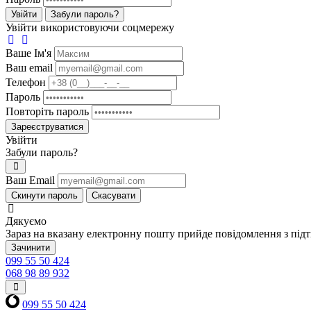
Увійти
Забули пароль?
Увійти використовуючи соцмережу
Ваше Iм'я
Ваш email
Телефон
Пароль
Повторіть пароль
Зареєструватися
Увійти
Забули пароль?
Ваш Email
Скинути пароль
Скасувати
Дякуємо
Зараз на вказану електронну пошту прийде повідомлення з під
Зачинити
099 55 50 424
068 98 89 932
099 55 50 424