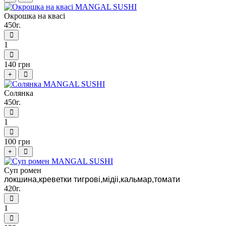
Окрошка на квасі
450г.
1
140 грн
+
Солянка
450г.
1
100 грн
+
Суп ромен
локшина,креветки тигрові,мідіі,кальмар,томати
420г.
1