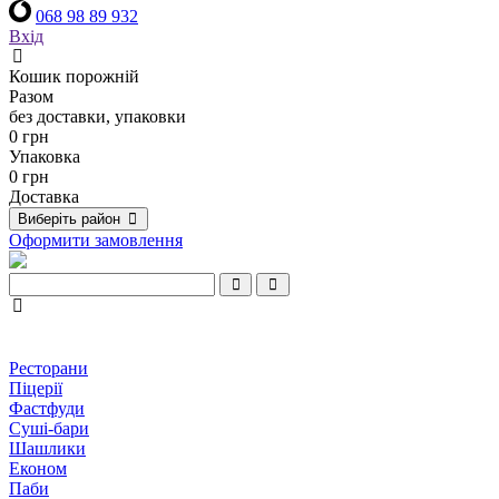
068 98 89 932
Вхід
Кошик порожній
Разом
без доставки, упаковки
0 грн
Упаковка
0 грн
Доставка
Виберіть район
Оформити замовлення
Ресторани
Піцерії
Фастфуди
Суші-бари
Шашлики
Економ
Паби