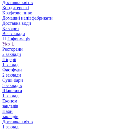
Доставка квітів
Кондитерські
Крафтове пиво
Домашні напівфабрикати
Доставка води
Кав'ярні
Всі заклади
Інформація
Укр
Ресторани
2 заклади
Піцерії
1 заклад
Фастфуди
2 заклади
Суші-бари
5 закладів
Шашлики
1 заклад
Економ
закладів
Паби
закладів
Доставка квітів
1 заклад