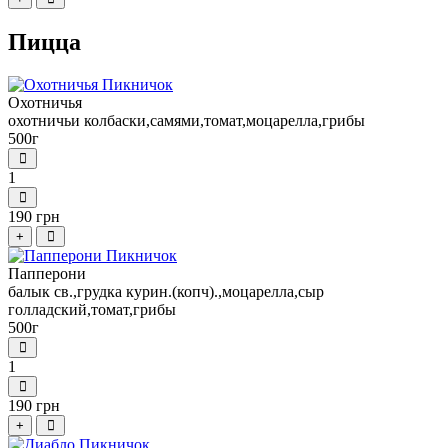
Пицца
Охотничья
охотничьи колбаски,самями,томат,моцарелла,грибы
500г
1
190 грн
+
Папперони
балык св.,грудка курин.(копч).,моцарелла,сыр
голладский,томат,грибы
500г
1
190 грн
+