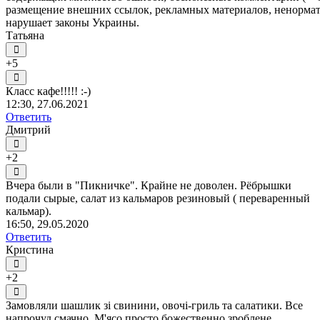
размещение внешних ссылок, рекламных материалов, ненормати
нарушает законы Украины.
Татьяна
+5
Класс кафе!!!!! :-)
12:30, 27.06.2021
Ответить
Дмитрий
+2
Вчера были в "Пикничке". Крайне не доволен. Рёбрышки
подали сырые, салат из кальмаров резиновый ( переваренный
кальмар).
16:50, 29.05.2020
Ответить
Кристина
+2
Замовляли шашлик зі свинини, овочі-гриль та салатики. Все
напрочуд смачно. М'ясо просто божественно зроблене,