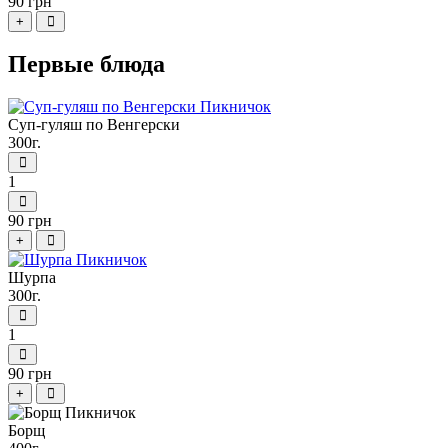
90 грн
+
Первые блюда
Суп-гуляш по Венгерски
300г.
1
90 грн
+
Шурпа
300г.
1
90 грн
+
Борщ