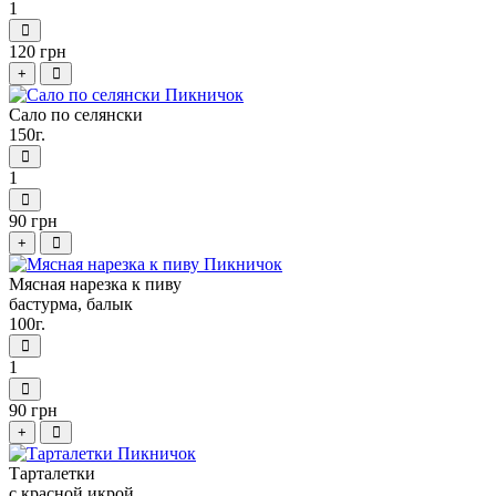
1
120 грн
+
Сало по селянски
150г.
1
90 грн
+
Мясная нарезка к пиву
бастурма, балык
100г.
1
90 грн
+
Тарталетки
с красной икрой