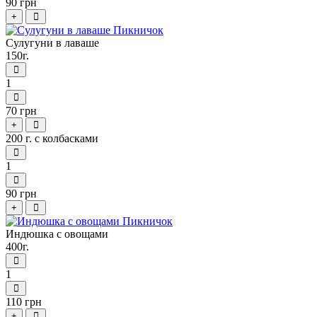
90 грн
+
Сулугуни в лаваше
150г.
1
70 грн
+
200 г. с колбасками
1
90 грн
+
Индюшка с овощами
400г.
1
110 грн
+