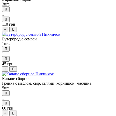
3шт.
1
110 грн
+
Бутерброд с семгой
1шт.
1
45 грн
+
Канапе сборное
Гренка с маслом, сыр, салями, корнишон, маслина
5шт.
1
60 грн
+