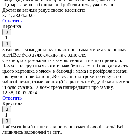
"Цезар" - вище всіх похвал. Грибочки теж дуже смачні.
Доставка завжди радує своєю власністю.
8:14, 23.04.2025
Ответить
Вероніка
+1
Замовляла мамі доставку так як вона сама живе а я в іншому
місті.Все було дуже смачно та є одне але.
Смачно,та є розбіжність з замовленням і тим що привезли.
Чомусь не грузиться фото,та мав бути лагман і плов,а замість
цього картошка з мясом в баночці і мама не розібрала взагалі
що було в іншій баночці.Все смачно та трохи неочікувано
змінені позиції замовлення ((Сваритись не буду тільки тому зо
їй було смачно!Та всеж треба плпереджати про заміну!
12:38, 10.05.2024
Ответить
Кристина
+1
Найсмачніший шашлик та не менш смачні овочі гриль! Всі
лишились задоволені та ситі.