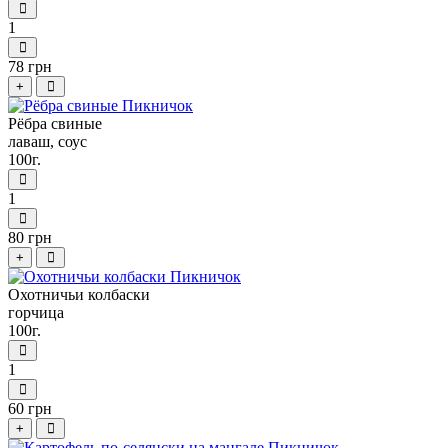
1
78 грн
+
Рёбра свиные
лаваш, соус
100г.
1
80 грн
+
Охотничьи колбаски
горчица
100г.
1
60 грн
+