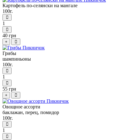
Картофель по-селянски на мангале
100г.
1
40 грн
+
Грибы
шампиньоны
100г.
1
55 грн
+
Овощное ассорти
баклажан, перец, помидор
100г.
1