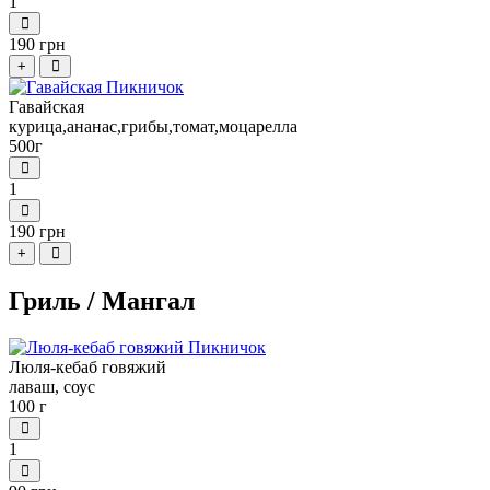
1
190 грн
+
Гавайская
курица,ананас,грибы,томат,моцарелла
500г
1
190 грн
+
Гриль / Мангал
Люля-кебаб говяжий
лаваш, соус
100 г
1