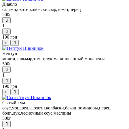
Диабло
салями,охотн.колбаски,сыр,томат,перец
500г
1
190 грн
+
Нептун
мидии,кальмар,томат,лук маринованный,моцарелла
500г
1
190 грн
+
Сытый кум
соус,моцарелла,охотн.колбаски,бекон,помидоры,перец
болг.,лук,чесночный соус,маслины
500г