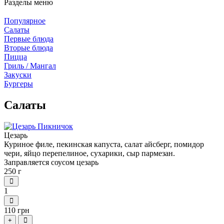
Разделы меню
Популярное
Салаты
Первые блюда
Вторые блюда
Пицца
Гриль / Мангал
Закуски
Бургеры
Салаты
Цезарь
Куриное филе, пекинская капуста, салат айсберг, помидор
чери, яйцо перепелиное, сухарики, сыр пармезан.
Заправляется соусом цезарь
250 г
1
110 грн
+