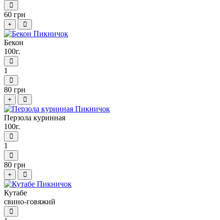
60 грн
+
Бекон
100г.
1
80 грн
+
Перзола куринная
100г.
1
80 грн
+
Кутабе
свино-говяжий