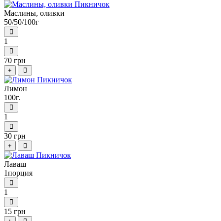
Маслины, оливки
50/50/100г
1
70 грн
+
Лимон
100г.
1
30 грн
+
Лаваш
1порция
1
15 грн